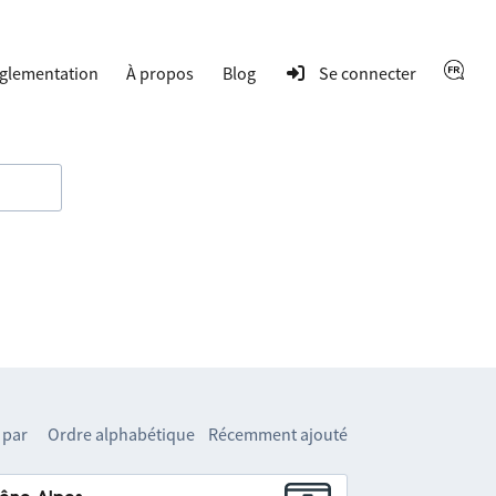
glementation
À propos
Blog
Se connecter
 par
Ordre alphabétique
Récemment ajouté