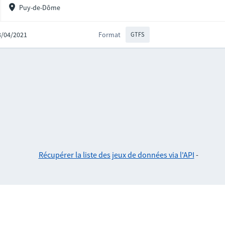
Puy-de-Dôme
23/04/2021
Format
GTFS
Récupérer la liste des jeux de données via l'API
-