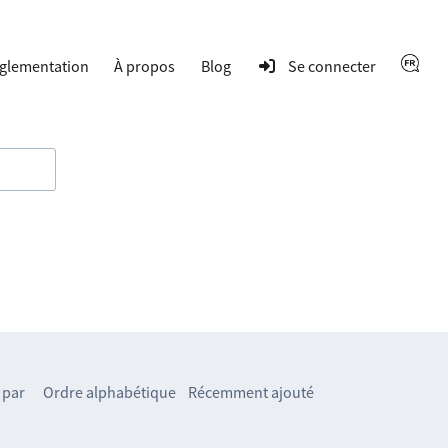
glementation
À propos
Blog
Se connecter
 par
Ordre alphabétique
Récemment ajouté