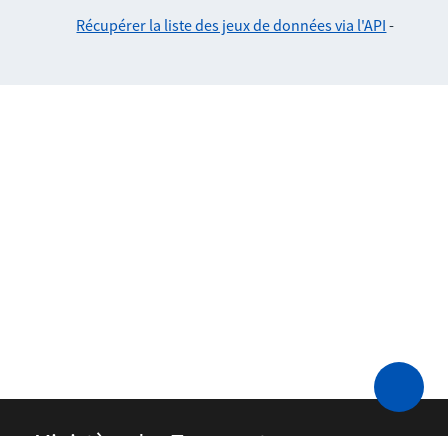
Récupérer la liste des jeux de données via l'API
-
Ministère des Transports