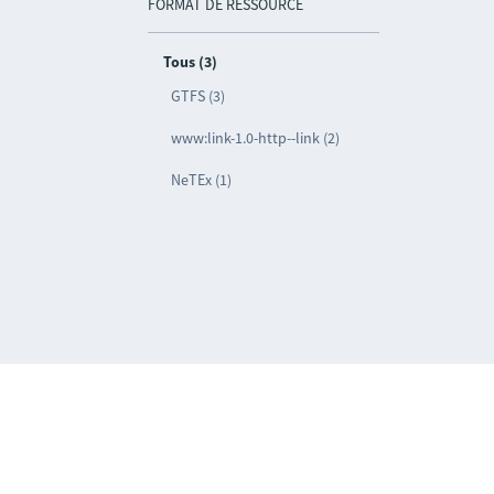
FORMAT DE RESSOURCE
Tous (3)
GTFS (3)
www:link-1.0-http--link (2)
NeTEx (1)