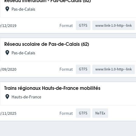
Réseau interurbain - Pas-de-Calais (62)
Pas-de-Calais
10/12/2019
Format
GTFS
www:link-1.0-http--link
Réseau scolaire de Pas-de-Calais (62)
Pas-de-Calais
04/09/2020
Format
GTFS
www:link-1.0-http--link
Trains régionaux Hauts-de-France mobilités
Hauts-de-France
03/11/2025
Format
GTFS
NeTEx