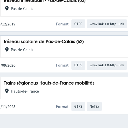
Réseau interurbain - Pas-de-Calais (62)
Pas-de-Calais
10/12/2019
Format
GTFS
www:link-1.0-http--link
Réseau scolaire de Pas-de-Calais (62)
Pas-de-Calais
04/09/2020
Format
GTFS
www:link-1.0-http--link
Trains régionaux Hauts-de-France mobilités
Hauts-de-France
03/11/2025
Format
GTFS
NeTEx