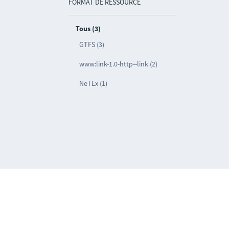
FORMAT DE RESSOURCE
Tous (3)
GTFS (3)
www:link-1.0-http--link (2)
NeTEx (1)