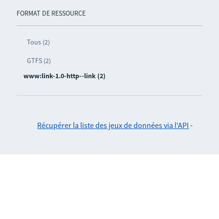
FORMAT DE RESSOURCE
Tous (2)
GTFS (2)
www:link-1.0-http--link (2)
Récupérer la liste des jeux de données via l'API
-