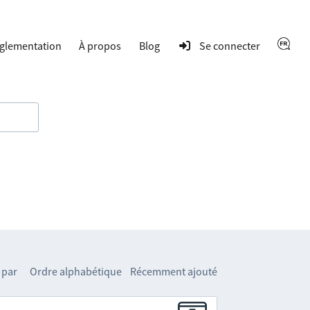
glementation
À propos
Blog
Se connecter
 par
Ordre alphabétique
Récemment ajouté