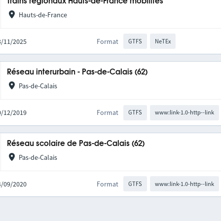
Trains régionaux Hauts-de-France mobilités
Hauts-de-France
03/11/2025
Format
GTFS
NeTEx
Réseau interurbain - Pas-de-Calais (62)
Pas-de-Calais
10/12/2019
Format
GTFS
www:link-1.0-http--link
Réseau scolaire de Pas-de-Calais (62)
Pas-de-Calais
04/09/2020
Format
GTFS
www:link-1.0-http--link