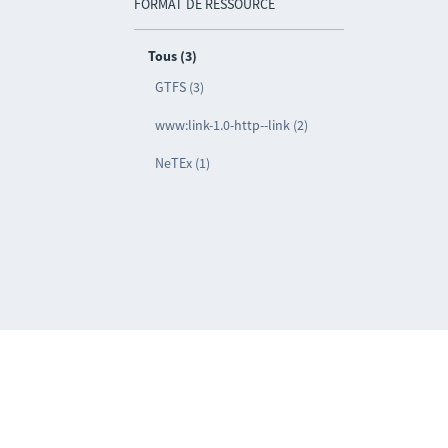
FORMAT DE RESSOURCE
Tous (3)
GTFS (3)
www:link-1.0-http--link (2)
NeTEx (1)