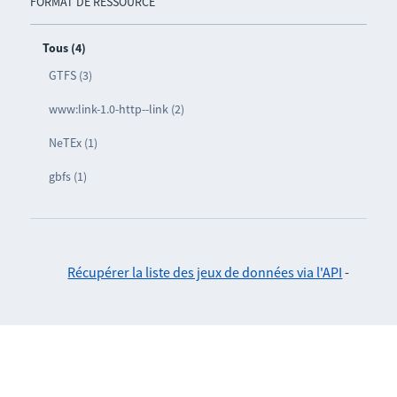
FORMAT DE RESSOURCE
Tous (4)
GTFS (3)
www:link-1.0-http--link (2)
NeTEx (1)
gbfs (1)
Récupérer la liste des jeux de données via l'API
-