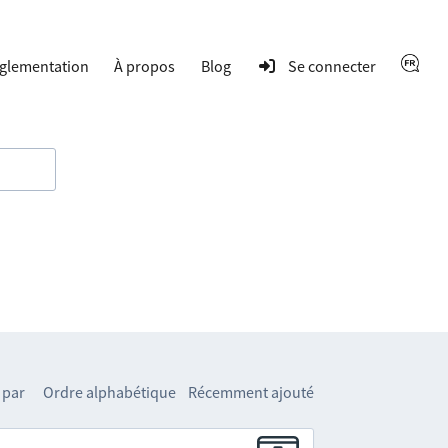
glementation
À propos
Blog
Se connecter
 par
Ordre alphabétique
Récemment ajouté