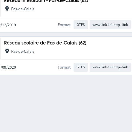
Réseau interurbain - Pas-de-Calais (62)
Pas-de-Calais
10/12/2019
Format
GTFS
www:link-1.0-http--link
Réseau scolaire de Pas-de-Calais (62)
Pas-de-Calais
04/09/2020
Format
GTFS
www:link-1.0-http--link