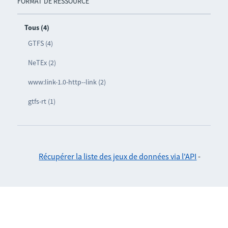
FORMAT DE RESSOURCE
Tous (4)
GTFS (4)
NeTEx (2)
www:link-1.0-http--link (2)
gtfs-rt (1)
Récupérer la liste des jeux de données via l'API
-