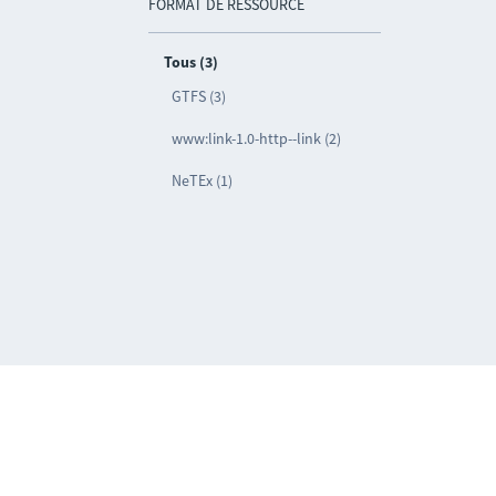
FORMAT DE RESSOURCE
Tous (3)
GTFS (3)
www:link-1.0-http--link (2)
NeTEx (1)