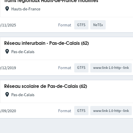
Trains régionaux Hauts-de-France mobilités
Hauts-de-France
03/11/2025
Format
GTFS
NeTEx
Réseau interurbain - Pas-de-Calais (62)
Pas-de-Calais
10/12/2019
Format
GTFS
www:link-1.0-http--link
Réseau scolaire de Pas-de-Calais (62)
Pas-de-Calais
04/09/2020
Format
GTFS
www:link-1.0-http--link