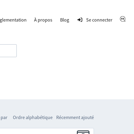
glementation
À propos
Blog
Se connecter
 par
Ordre alphabétique
Récemment ajouté