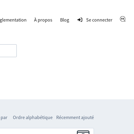
glementation
À propos
Blog
Se connecter
 par
Ordre alphabétique
Récemment ajouté