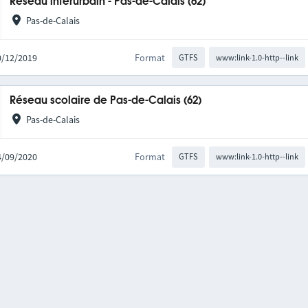
Réseau interurbain - Pas-de-Calais (62)
Pas-de-Calais
10/12/2019
Format
GTFS
www:link-1.0-http--link
Réseau scolaire de Pas-de-Calais (62)
Pas-de-Calais
04/09/2020
Format
GTFS
www:link-1.0-http--link