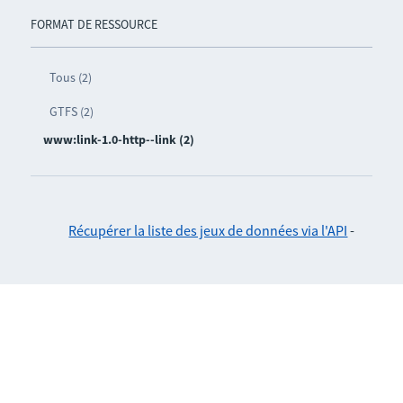
FORMAT DE RESSOURCE
Tous (2)
GTFS (2)
www:link-1.0-http--link (2)
Récupérer la liste des jeux de données via l'API
-