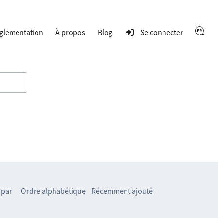
glementation
À propos
Blog
Se connecter
 par
Ordre alphabétique
Récemment ajouté