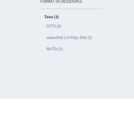
FORMAT DE RESSOURCE
Tous (3)
GTFS (3)
www:link-1.0-http--link (2)
NeTEx (1)