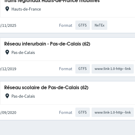
Trains régionaux Hauts-de-France mobilités
Hauts-de-France
03/11/2025
Format
GTFS
NeTEx
Réseau interurbain - Pas-de-Calais (62)
Pas-de-Calais
10/12/2019
Format
GTFS
www:link-1.0-http--link
Réseau scolaire de Pas-de-Calais (62)
Pas-de-Calais
04/09/2020
Format
GTFS
www:link-1.0-http--link