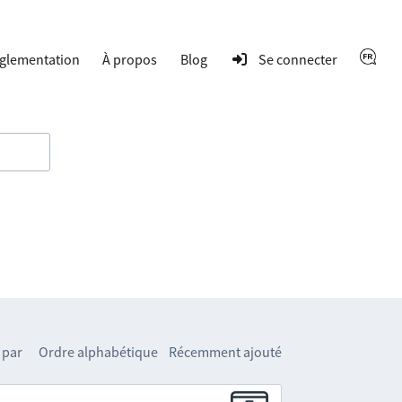
glementation
À propos
Blog
Se connecter
 par
Ordre alphabétique
Récemment ajouté