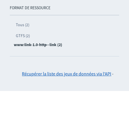
FORMAT DE RESSOURCE
Tous (2)
GTFS (2)
www:link-1.0-http--link (2)
Récupérer la liste des jeux de données via l'API
-