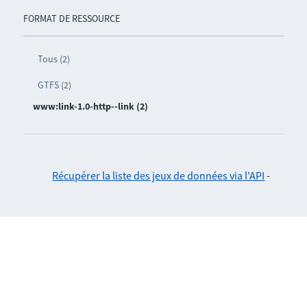
FORMAT DE RESSOURCE
Tous (2)
GTFS (2)
www:link-1.0-http--link (2)
Récupérer la liste des jeux de données via l'API
-