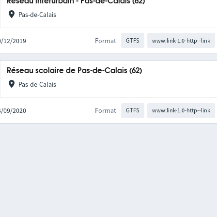
Réseau interurbain - Pas-de-Calais (62)
Pas-de-Calais
10/12/2019
Format
GTFS
www:link-1.0-http--link
Réseau scolaire de Pas-de-Calais (62)
Pas-de-Calais
04/09/2020
Format
GTFS
www:link-1.0-http--link