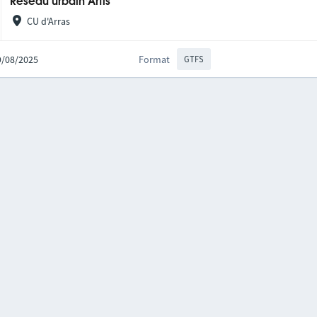
Réseau urbain Artis
CU d'Arras
29/08/2025
Format
GTFS