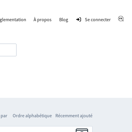
glementation
À propos
Blog
Se connecter
 par
Ordre alphabétique
Récemment ajouté