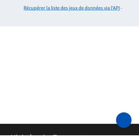
Récupérer la liste des jeux de données via l'API
-
Ministère des Transports