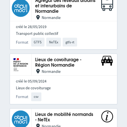
Agrégat des réseaux urbains
et interurbains de
Normandie
Normandie
créé le 28/05/2019
Transport public collectif
Format
GTFS
NeTEx
gtfs-rt
Lieux de covoiturage -
Région Normandie
Normandie
créé le 05/09/2024
Lieux de covoiturage
Format
csv
Lieux de mobilité normands
- NeTEx
Normandie