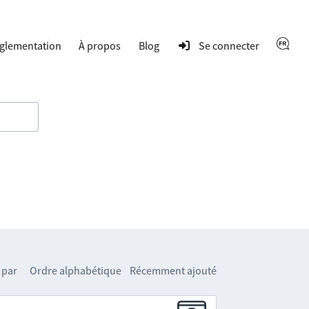
glementation
À propos
Blog
Se connecter
 par
Ordre alphabétique
Récemment ajouté