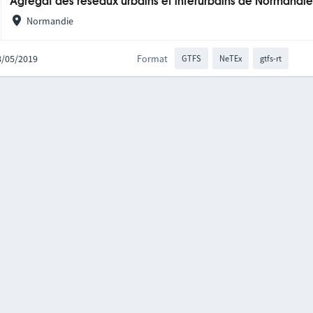
Agrégat des réseaux urbains et interurbains de Normandi
Normandie
28/05/2019
Format
GTFS
NeTEx
gtfs-rt