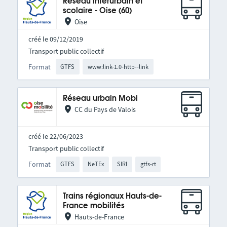
Réseau interurbain et
scolaire - Oise (60)
Oise
créé le 09/12/2019
Transport public collectif
Format
GTFS
www:link-1.0-http--link
Réseau urbain Mobi
CC du Pays de Valois
créé le 22/06/2023
Transport public collectif
Format
GTFS
NeTEx
SIRI
gtfs-rt
Trains régionaux Hauts-de-
France mobilités
Hauts-de-France