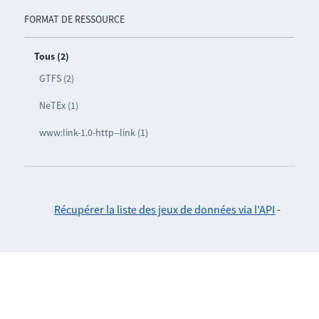
FORMAT DE RESSOURCE
Tous (2)
GTFS (2)
NeTEx (1)
www:link-1.0-http--link (1)
Récupérer la liste des jeux de données via l'API
-