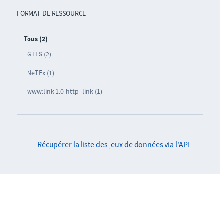
FORMAT DE RESSOURCE
Tous (2)
GTFS (2)
NeTEx (1)
www:link-1.0-http--link (1)
Récupérer la liste des jeux de données via l'API
-