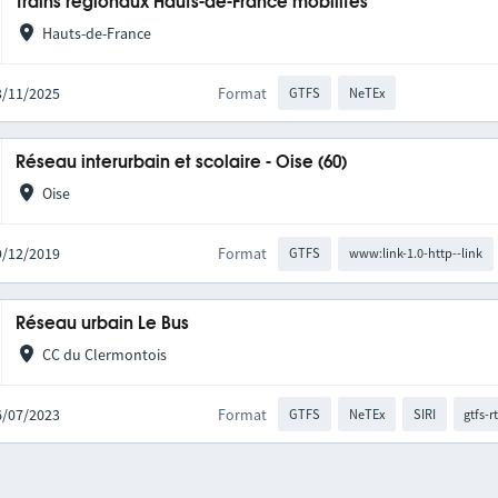
Trains régionaux Hauts-de-France mobilités
Hauts-de-France
03/11/2025
Format
GTFS
NeTEx
Réseau interurbain et scolaire - Oise (60)
Oise
09/12/2019
Format
GTFS
www:link-1.0-http--link
Réseau urbain Le Bus
CC du Clermontois
06/07/2023
Format
GTFS
NeTEx
SIRI
gtfs-r