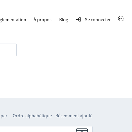
glementation
À propos
Blog
Se connecter
 par
Ordre alphabétique
Récemment ajouté