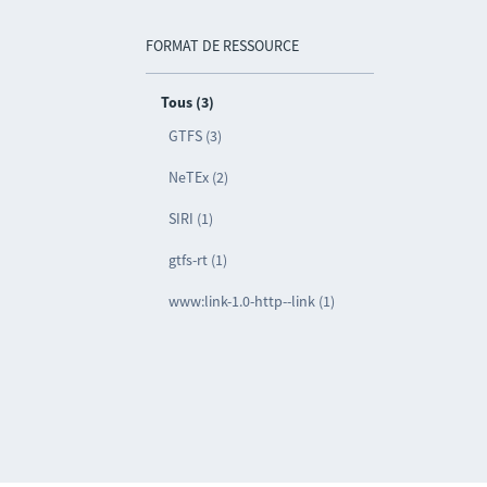
FORMAT DE RESSOURCE
Tous (3)
GTFS (3)
NeTEx (2)
SIRI (1)
gtfs-rt (1)
www:link-1.0-http--link (1)