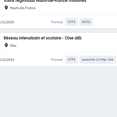
Trains régionaux Hauts-de-France mobilités
Hauts-de-France
03/11/2025
Format
GTFS
NeTEx
Réseau interurbain et scolaire - Oise (60)
Oise
09/12/2019
Format
GTFS
www:link-1.0-http--link