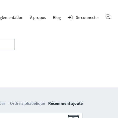
glementation
À propos
Blog
Se connecter
 par
Ordre alphabétique
Récemment ajouté