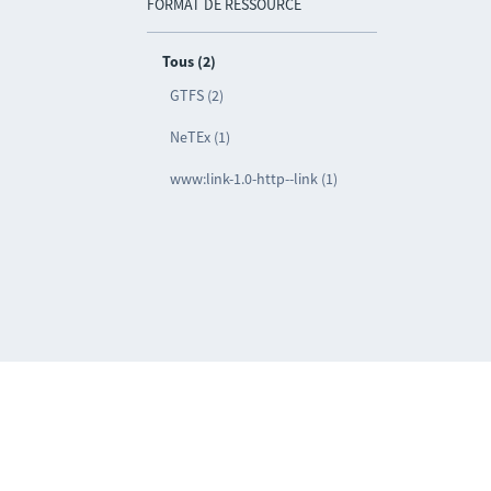
FORMAT DE RESSOURCE
Tous (2)
GTFS (2)
NeTEx (1)
www:link-1.0-http--link (1)