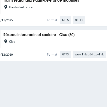
Trains régionaux Hauts-de-France mobilités
Hauts-de-France
03/11/2025
Format
GTFS
NeTEx
Réseau interurbain et scolaire - Oise (60)
Oise
09/12/2019
Format
GTFS
www:link-1.0-http--link