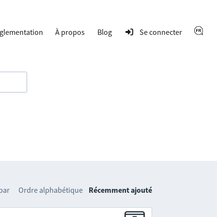
glementation
À propos
Blog
Se connecter
 par
Ordre alphabétique
Récemment ajouté