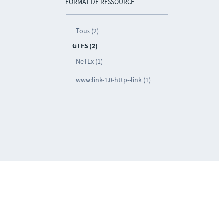
FORMAT DE RESSOURCE
Tous (2)
GTFS (2)
NeTEx (1)
www:link-1.0-http--link (1)