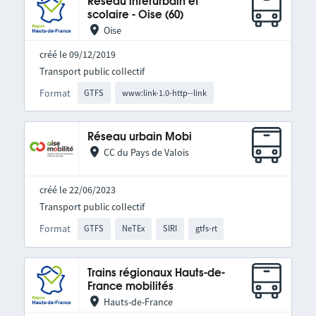
Réseau interurbain et
scolaire - Oise (60)
Oise
créé le 09/12/2019
Transport public collectif
Format
GTFS
www:link-1.0-http--link
Réseau urbain Mobi
CC du Pays de Valois
créé le 22/06/2023
Transport public collectif
Format
GTFS
NeTEx
SIRI
gtfs-rt
Trains régionaux Hauts-de-
France mobilités
Hauts-de-France