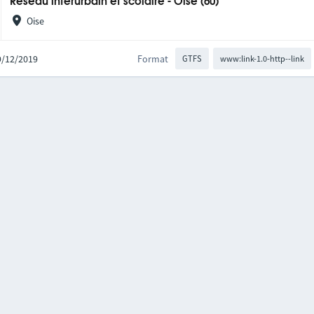
Réseau interurbain et scolaire - Oise (60)
Oise
09/12/2019
Format
GTFS
www:link-1.0-http--link