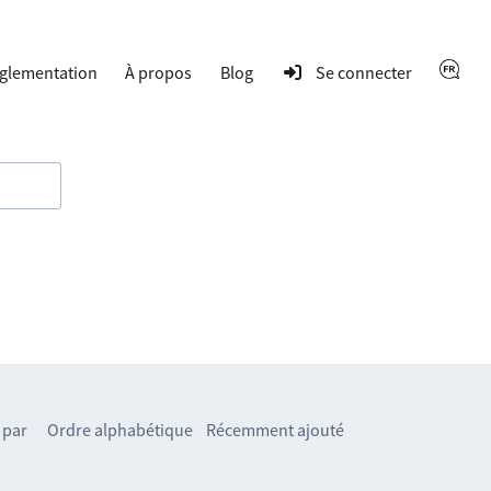
glementation
À propos
Blog
Se connecter
 par
Ordre alphabétique
Récemment ajouté