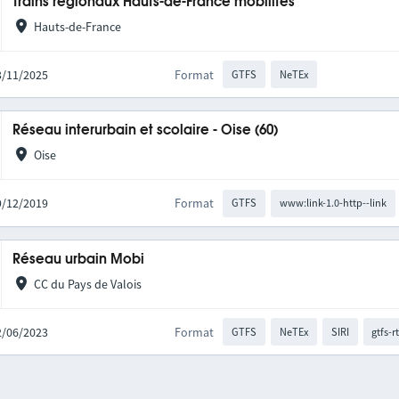
Trains régionaux Hauts-de-France mobilités
Hauts-de-France
03/11/2025
Format
GTFS
NeTEx
Réseau interurbain et scolaire - Oise (60)
Oise
09/12/2019
Format
GTFS
www:link-1.0-http--link
Réseau urbain Mobi
CC du Pays de Valois
22/06/2023
Format
GTFS
NeTEx
SIRI
gtfs-r