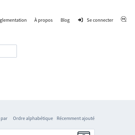
glementation
À propos
Blog
Se connecter
 par
Ordre alphabétique
Récemment ajouté