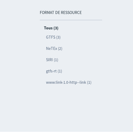
FORMAT DE RESSOURCE
Tous (3)
GTFS (3)
NeTEx (2)
SIRI (1)
gtfs-rt (1)
www:link-1.0-http--link (1)