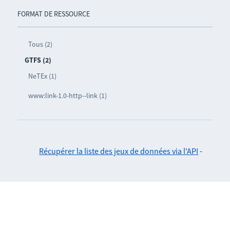
FORMAT DE RESSOURCE
Tous (2)
GTFS (2)
NeTEx (1)
www:link-1.0-http--link (1)
Récupérer la liste des jeux de données via l'API
-