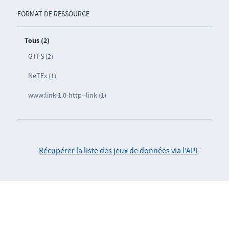
FORMAT DE RESSOURCE
Tous (2)
GTFS (2)
NeTEx (1)
www:link-1.0-http--link (1)
Récupérer la liste des jeux de données via l'API
-