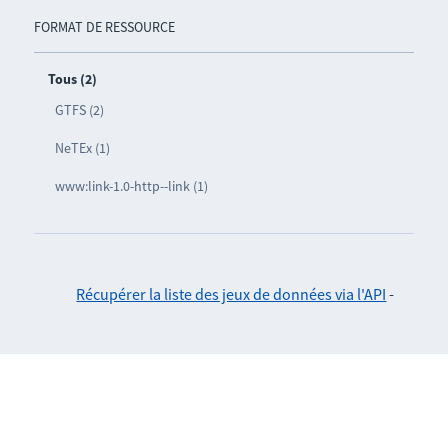
FORMAT DE RESSOURCE
Tous (2)
GTFS (2)
NeTEx (1)
www:link-1.0-http--link (1)
Récupérer la liste des jeux de données via l'API
-