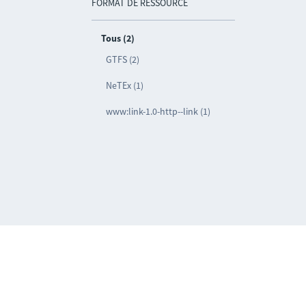
FORMAT DE RESSOURCE
Tous (2)
GTFS (2)
NeTEx (1)
www:link-1.0-http--link (1)