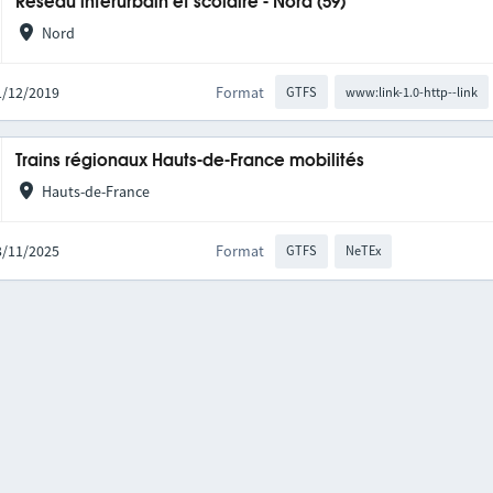
Réseau interurbain et scolaire - Nord (59)
Nord
01/12/2019
Format
GTFS
www:link-1.0-http--link
Trains régionaux Hauts-de-France mobilités
Hauts-de-France
03/11/2025
Format
GTFS
NeTEx