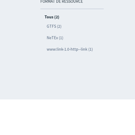
FORMAT DE RESSOURCE
Tous (2)
GTFS (2)
NeTEx (1)
www:link-1.0-http--link (1)