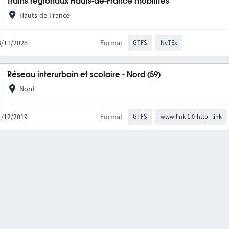
Trains régionaux Hauts-de-France mobilités
Hauts-de-France
03/11/2025
Format
GTFS
NeTEx
Réseau interurbain et scolaire - Nord (59)
Nord
01/12/2019
Format
GTFS
www:link-1.0-http--link