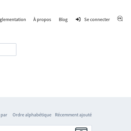
glementation
À propos
Blog
Se connecter
 par
Ordre alphabétique
Récemment ajouté