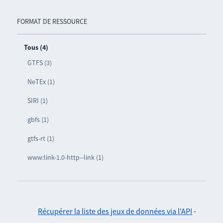
FORMAT DE RESSOURCE
Tous (4)
GTFS (3)
NeTEx (1)
SIRI (1)
gbfs (1)
gtfs-rt (1)
www:link-1.0-http--link (1)
Récupérer la liste des jeux de données via l'API
-