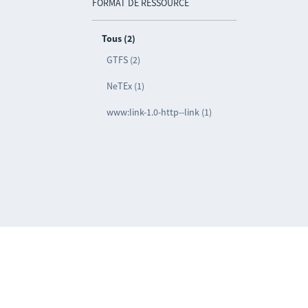
FORMAT DE RESSOURCE
Tous (2)
GTFS (2)
NeTEx (1)
www:link-1.0-http--link (1)