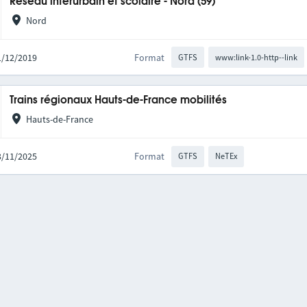
Réseau interurbain et scolaire - Nord (59)
Nord
01/12/2019
Format
GTFS
www:link-1.0-http--link
Trains régionaux Hauts-de-France mobilités
Hauts-de-France
03/11/2025
Format
GTFS
NeTEx