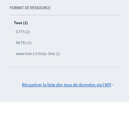
FORMAT DE RESSOURCE
Tous (2)
GTFS (2)
NeTEx (1)
www:link-1.0-http--link (1)
Récupérer la liste des jeux de données via l'API
-