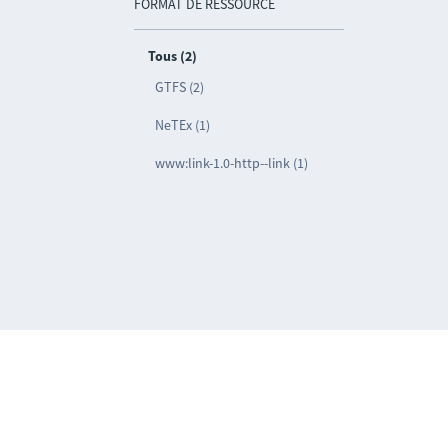
FORMAT DE RESSOURCE
Tous (2)
GTFS (2)
NeTEx (1)
www:link-1.0-http--link (1)