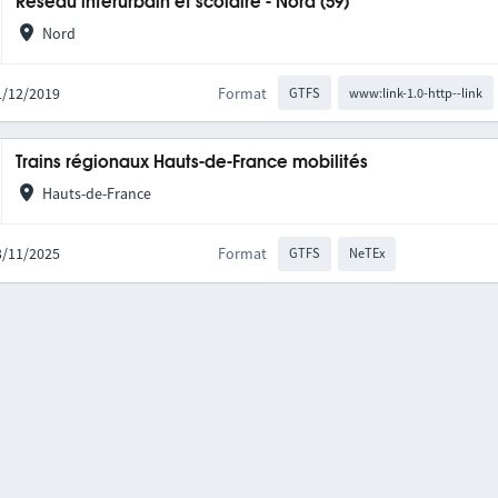
Réseau interurbain et scolaire - Nord (59)
Nord
01/12/2019
Format
GTFS
www:link-1.0-http--link
Trains régionaux Hauts-de-France mobilités
Hauts-de-France
03/11/2025
Format
GTFS
NeTEx