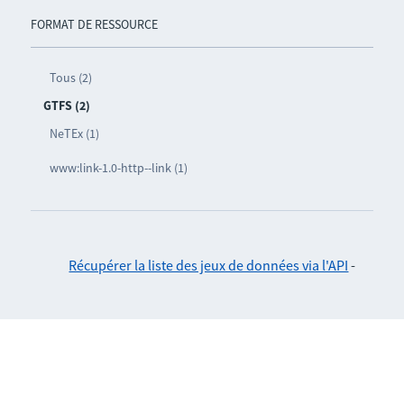
FORMAT DE RESSOURCE
Tous (2)
GTFS (2)
NeTEx (1)
www:link-1.0-http--link (1)
Récupérer la liste des jeux de données via l'API
-