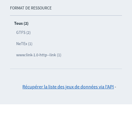
FORMAT DE RESSOURCE
Tous (2)
GTFS (2)
NeTEx (1)
www:link-1.0-http--link (1)
Récupérer la liste des jeux de données via l'API
-