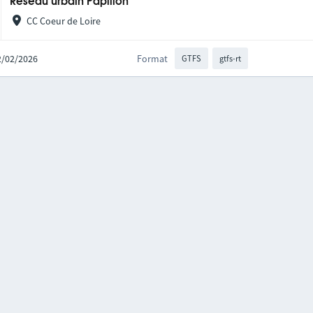
Réseau urbain Papillon
CC Coeur de Loire
12/02/2026
Format
GTFS
gtfs-rt