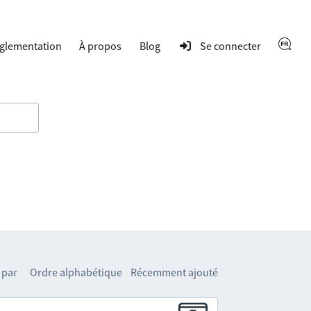
glementation
À propos
Blog
Se connecter
 par
Ordre alphabétique
Récemment ajouté