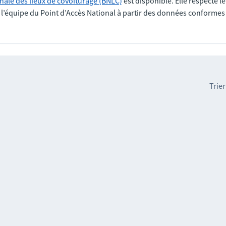
nale des lieux de covoiturage (BNLC)
est disponible. Elle respecte l
r l’équipe du Point d’Accès National à partir des données conformes
Trier