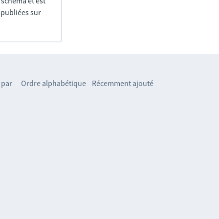
e schéma et est
 publiées sur
 par
Ordre alphabétique
Récemment ajouté