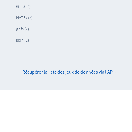
GTFS (4)
NeTEx (2)
gbfs (2)
json (1)
Récupérer la liste des jeux de données via l'API
-