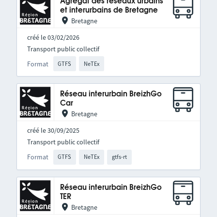
Agrégat des réseaux urbains
et interurbains de Bretagne
Bretagne
créé le 03/02/2026
Transport public collectif
Format
GTFS
NeTEx
Réseau interurbain BreizhGo
Car
Bretagne
créé le 30/09/2025
Transport public collectif
Format
GTFS
NeTEx
gtfs-rt
Réseau interurbain BreizhGo
TER
Bretagne