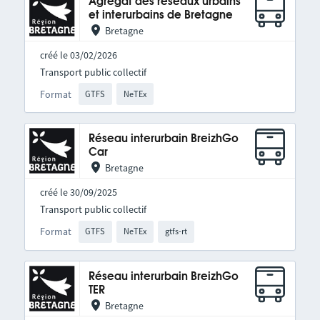
Agrégat des réseaux urbains
et interurbains de Bretagne
Bretagne
créé le 03/02/2026
Transport public collectif
Format
GTFS
NeTEx
Réseau interurbain BreizhGo
Car
Bretagne
créé le 30/09/2025
Transport public collectif
Format
GTFS
NeTEx
gtfs-rt
Réseau interurbain BreizhGo
TER
Bretagne