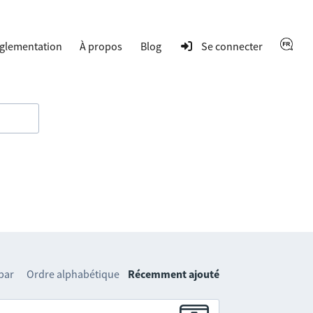
glementation
À propos
Blog
Se connecter
 par
Ordre alphabétique
Récemment ajouté