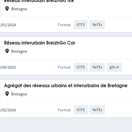
Réseau interurbain BreizhGo TER
Bretagne
22/01/2024
Format
GTFS
NeTEx
Réseau interurbain BreizhGo Car
Bretagne
30/09/2025
Format
GTFS
NeTEx
gtfs-rt
Agrégat des réseaux urbains et interurbains de Bretagne
Bretagne
03/02/2026
Format
GTFS
NeTEx