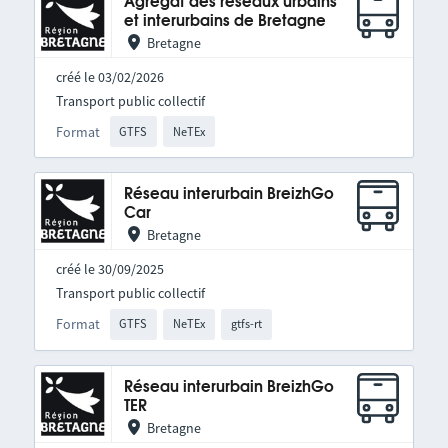
Agrégat des réseaux urbains
et interurbains de Bretagne
Bretagne
créé le 03/02/2026
Transport public collectif
Format
GTFS
NeTEx
Réseau interurbain BreizhGo
Car
Bretagne
créé le 30/09/2025
Transport public collectif
Format
GTFS
NeTEx
gtfs-rt
Réseau interurbain BreizhGo
TER
Bretagne